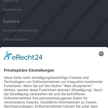
Portfolio
Referenzen
Karriere
Unternehmenskultur
Offene Stellen
Bewerbungsprozess
Berufseinsteigende
Berufserfahrene
Newsroom
News
Events
Media Center