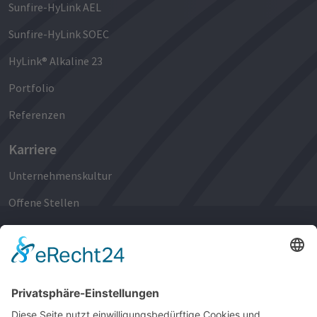
Sunfire-HyLink AEL
Sunfire-HyLink SOEC
HyLink® Alkaline 23
Portfolio
Referenzen
Karriere
Unternehmenskultur
Offene Stellen
Bewerbungsprozess
Berufseinsteigende
Berufserfahrene